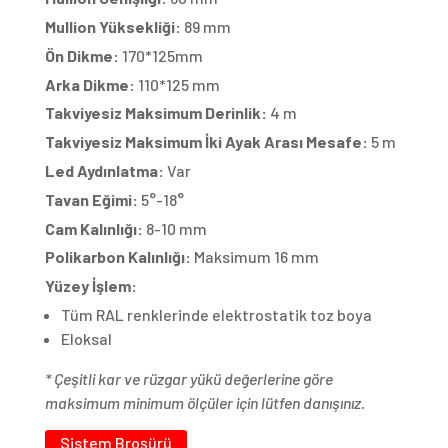
Mullion Yüksekliği:
89 mm
Ön Dikme:
170*125mm
Arka Dikme:
110*125 mm
Takviyesiz Maksimum Derinlik:
4 m
Takviyesiz Maksimum İki Ayak Arası Mesafe:
5 m
Led Aydınlatma:
Var
Tavan Eğimi:
5°-18°
Cam Kalınlığı:
8-10 mm
Polikarbon Kalınlığı:
Maksimum 16 mm
Yüzey İşlem:
Tüm RAL renklerinde elektrostatik toz boya
Eloksal
* Çeşitli kar ve rüzgar yükü değerlerine göre
maksimum minimum ölçüler için lütfen danışınız.
Sistem Broşürü