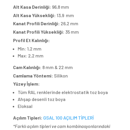
Alt Kasa Derinliği:
96,8 mm
Alt Kasa Yüksekliği:
13,9
mm
Kanat Profili Derinliği:
26,2 mm
Kanat Profili Yüksekliği:
35 mm
Profil Et Kalınlığı:
Min:
1,2 mm
Max:
2,2 mm
Cam Kalınlığı:
8 mm & 22 mm
Camlama Yöntemi:
Silikon
Yüzey İşlem:
Tüm RAL renklerinde elektrostatik toz boya
Ahşap desenli toz boya
Eloksal
Açılım Tipleri:
GSAL 100 AÇILIM TİPLERİ
*Farklı açılım tipleri ve cam kombinasyonlarındaki