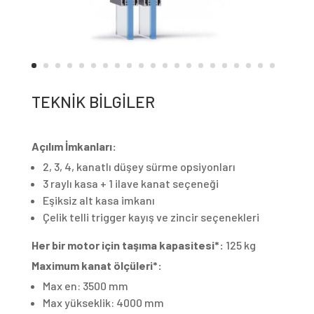
TEKNİK BİLGİLER
Açılım İmkanları:
2, 3, 4, kanatlı düşey sürme opsiyonları
3 raylı kasa + 1 ilave kanat seçeneği
Eşiksiz alt kasa imkanı
Çelik telli trigger kayış ve zincir seçenekleri
Her bir motor için taşıma kapasitesi*:
125 kg
Maximum kanat ölçüleri*:
Max en:
3500 mm
Max yükseklik:
4000 mm