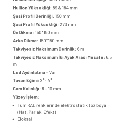
Mullion Yüksekliği:
89 & 184 mm
Şasi Profil Derinliği:
150 mm
Şasi Profil Yüksekliği:
270 mm
Ön Dikme:
150*150 mm
Arka Dikme:
150*150 mm
Takviyesiz Maksimum Derinlik:
6 m
Takviyesiz Maksimum İki Ayak Arası Mesafe:
6,5
m
Led Aydınlatma
– Var
Tavan Eğimi
: 2°- 4°
Cam Kalınlığı:
8 – 10 mm
Yüzey İşlem:
Tüm RAL renklerinde elektrostatik toz boya
(Mat, Parlak, Efekt)
Eloksal