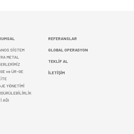
RUMSAL
REFERANSLAR
ANOS SİSTEM
GLOBAL OPERASYON
YRA METAL
TEKLİF AL
ERLERİMİZ
GE ve ÜR-GE
İLETİŞİM
İTE
JE YÖNETİMİ
DÜRÜLEBİLİRLİK
İ AĞI