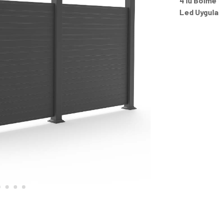
4’lü Bölme
Led Uygul