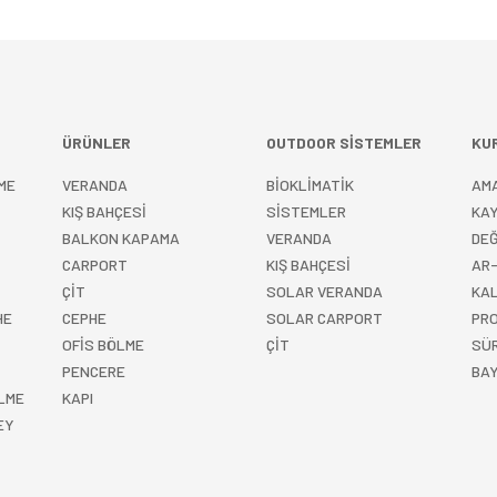
ÜRÜNLER
OUTDOOR SİSTEMLER
KU
ME
VERANDA
BİOKLİMATİK
AM
KIŞ BAHÇESİ
SİSTEMLER
KA
BALKON KAPAMA
VERANDA
DEĞ
CARPORT
KIŞ BAHÇESİ
AR-
ÇİT
SOLAR VERANDA
KAL
HE
CEPHE
SOLAR CARPORT
PRO
OFİS BÖLME
ÇİT
SÜR
PENCERE
BAY
ÖLME
KAPI
EY