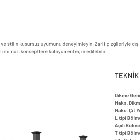
k ve stilin kusursuz uyumunu deneyimleyin. Zarif çizgileriyle dış
ı mimari konseptlere kolayca entegre edilebilir.
TEKNİK
Dikme Geniş
Maks. Dikme
Maks. Çit Y
L tipi Bölm
Açılı Bölm
T tipi Bölm