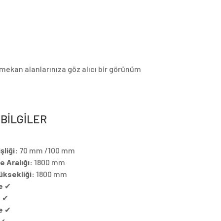
 mekan alanlarınıza göz alıcı bir görünüm
 BİLGİLER
liği:
70 mm /100 mm
 Aralığı:
1800 mm
üksekliği:
1800 mm
e
✔
e
✔
e
✔