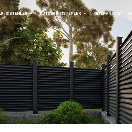
ARİ SİSTEMLER
OUTDOOR SİSTEMLER
REFERANSLAR
K