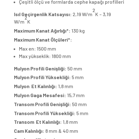
Çeşitli ölçü ve formlarda cephe kapağı profilleri
2
Isıl Geçirgenlik Katsayısı:
2,19 W/m
K – 3,19
2
W/m
K
Maximum Kanat Ağırlığı*:
130 kg
Maximum Kanat Ölçüleri*:
Max en:
1500 mm
Max yükseklik:
1800 mm
Mulyon Profili Genişliği:
50 mm
Mulyon Profili Yüksekliği:
5 mm
Mulyon
Et Kalınlığı:
1,8 mm
Mulyon Gaga Mesafesi:
15,7 mm
Transom Profili Genişliği:
50 mm
Transom Profili Yüksekliği:
5 mm
Transom
Et Kalınlığı:
1,8 mm
Cam Kalınlığı:
8 mm & 40 mm