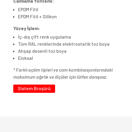
Camlama Yöntemi:
EPDM Fitil
EPDM Fitil + Silikon
Yüzey İşlem:
İç-dış çift renk uygulama
Tüm RAL renklerinde elektrostatik toz boya
Ahşap desenli toz boya
Eloksal
* Farklı açılım tipleri ve cam kombinasyonlarındaki
maksimum ağırlık ve ölçüler için lütfen danışınız.
Sistem Broşürü